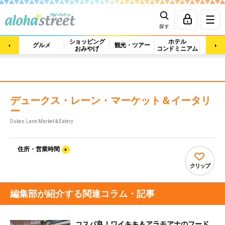
探す
ショッピング
ホテル
ビュ
グルメ
観光・ツアー
おみやげ
コンドミニアム
マッ
デュークス・レーン・マーケット＆イータリ
ー
Dukes Lane Market & Eatery
住所・営業時間
クリップ
編集部が紹介する関連コラム・記事
コスパ良！ワイキキ＆アラモアナのフード