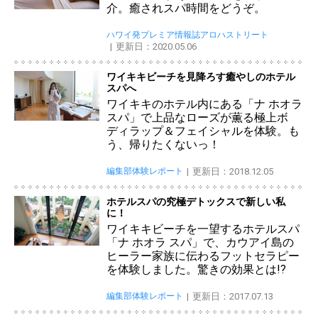
介。癒されスパ時間をどうぞ。
ハワイ発プレミア情報誌アロハストリート
更新日：2020.05.06
ワイキキビーチを見降ろす癒やしのホテル
スパへ
ワイキキのホテル内にある「ナ ホオラ
スパ」で上品なローズが薫る極上ボ
ディラップ＆フェイシャルを体験。も
う、帰りたくないっ！
編集部体験レポート
更新日：2018.12.05
ホテルスパの究極デトックスで新しい私
に！
ワイキキビーチを一望するホテルスパ
「ナ ホオラ スパ」で、カウアイ島の
ヒーラー家族に伝わるフットセラピー
を体験しました。驚きの効果とは!?
編集部体験レポート
更新日：2017.07.13