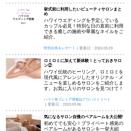
挙式前に利用したいビューティサロンまと
め
ハワイウエディングを予定している
カップル必見！特別な日の直前に利用
できる癒しの施術や華麗なネイルをご
紹介。
特別企画＆レポート
更新日：2020.05.29
ロミロミに加えて新体験！とっておきサロ
ン②
ハワイ伝統のヒーリング、ロミロミを
現代風にアレンジしたオリジナル・メ
ニューを楽しめるサロンをご紹介しま
す。お気に入りのサロンを見つけて！
ハワイ発プレミア情報誌アロハストリート
更新日：2020.05.06
気になるサロン自慢のペアルームを大公開!
初めてでも安心！プライベート感覚の
ペアルームがあるサロンを一挙大紹