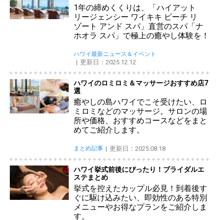
1年の締めくくりは、「ハイアット
リージェンシー ワイキキ ビーチ リ
ゾート アンド スパ」直営のスパ「ナ
ホオラ スパ」で極上の癒やし体験を！
ハワイ最新ニュース＆イベント
更新日：2025.12.12
ハワイのロミロミ＆マッサージおすすめ店7
選
癒やしの島ハワイでこそ受けたい、ロ
ミロミなどのマッサージ。サロンの場
所や価格、おすすめコースなどをまと
めてご紹介します。
まとめ記事
更新日：2025.08.18
ハワイ挙式前後にぴったり！ブライダルエ
ステまとめ
挙式を控えたカップル必見！到着後す
ぐに駆け込みたい、即効性のある特別
メニューやお得なプランをご紹介しま
す。