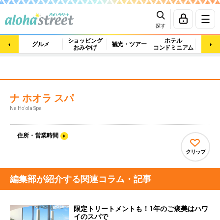
探す
ショッピング
ホテル
ビュ
グルメ
観光・ツアー
おみやげ
コンドミニアム
マッ
ナ ホオラ スパ
Na Ho`ola Spa
住所・営業時間
クリップ
編集部が紹介する関連コラム・記事
限定トリートメントも！1年のご褒美はハワ
イのスパで