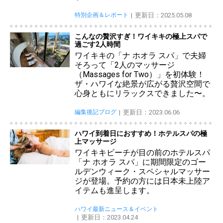
特別企画＆レポート
更新日：2025.05.08
こんなの贅沢すぎ！ワイキキの極上スパで
過ごす2人時間
ワイキキの「ナ ホオラ スパ」で夫婦
そろって「2人のマッサージ
（Massages for Two）」を初体験！
ザ・ハワイな絶景が広がる贅沢空間で
心身ともにリラックスできました〜。
編集後記ブログ
更新日：2023.06.06
ハワイ到着日におすすめ！ホテルスパの極
上マッサージ
ワイキキビーチが目の前のホテルスパ
「ナ ホオラ スパ」に期間限定のゴー
ルデンウィーク・スペシャルマッサー
ジが登場。予約の方には日本未上陸ア
イテムも進呈します。
ハワイ最新ニュース＆イベント
更新日：2023.04.24