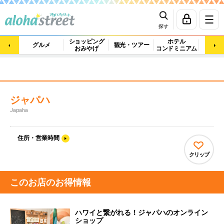
探す
ショッピング
ホテル
ビュ
グルメ
観光・ツアー
おみやげ
コンドミニアム
マッ
ジャパハ
Japaha
住所・営業時間
クリップ
このお店のお得情報
ハワイと繋がれる！ジャパハのオンライン
ショップ