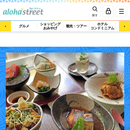
探す
ショッピング
ホテル
ビュ
グルメ
観光・ツアー
おみやげ
コンドミニアム
マッ