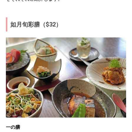
如月旬彩膳（$32）
一の膳