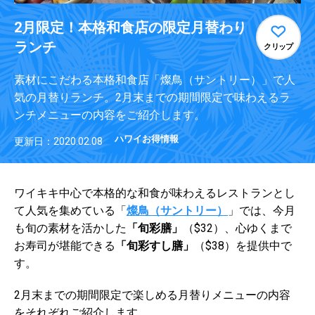
2月限定！本格和食店の限定月替わり
ランチ
クリップ
素材にこだわる本格和食店「燦鳥（サントリー）」で人
気の月替りランチ。2月末までの期間限定で味わえるラ
ンチメニューの内容をご紹介します。
ハワイお得情報
更新日：2020.02.08
ワイキキ中心で本格的な和食が味わえるレストランとし
て人気を集めている「
燦鳥（サントリー）
」では、今月
も旬の素材を活かした
「旬彩膳」
（$32）、心ゆくまで
お寿司が堪能できる
「旬彩すし膳」
（$38）を提供中で
す。
2月末までの期間限定で楽しめる月替りメニューの内容
をそれぞれご紹介します。