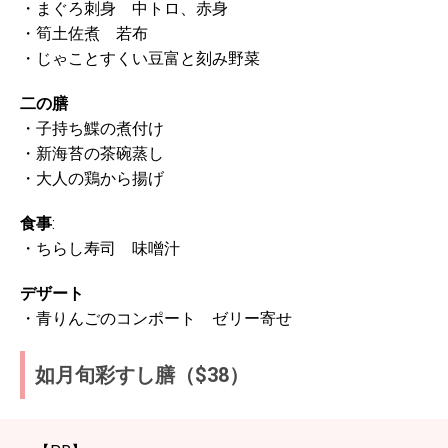
・まぐろ刺身 中トロ、赤身
・筍土佐煮 若布
・じゃことすくい豆富と刻み野菜
二の膳
・子持ち鰈の煮付け
・新海苔の茶碗蒸し
・大人の鶏から揚げ
食事
:
・ちらし寿司 味噌汁
デザート
・青りんごのコンポート ゼリー寄せ
如月旬彩すし膳（$38）