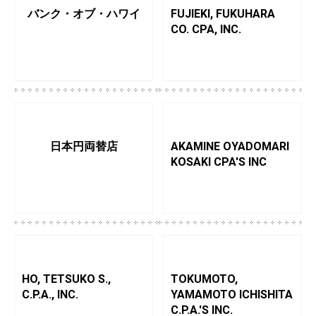
バンク・オブ・ハワイ
FUJIEKI, FUKUHARA
CO. CPA, INC.
日本円両替店
AKAMINE OYADOMARI
KOSAKI CPA'S INC
HO, TETSUKO S.,
TOKUMOTO,
C.P.A., INC.
YAMAMOTO ICHISHITA
C.P.A.'S INC.