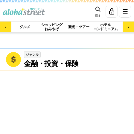
探す
ショッピング
ホテル
ビュ
グルメ
観光・ツアー
おみやげ
コンドミニアム
マッ
ジャンル
金融・投資・保険