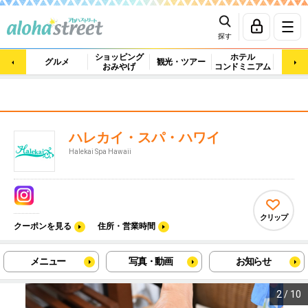
探す
ショッピング
ホテル
ビュ
グルメ
観光・ツアー
おみやげ
コンドミニアム
マッ
ハレカイ・スパ・ハワイ
Halekai Spa Hawaii
クリップ
クーポンを見る
住所・営業時間
メニュー
写真・動画
お知らせ
2
/
10