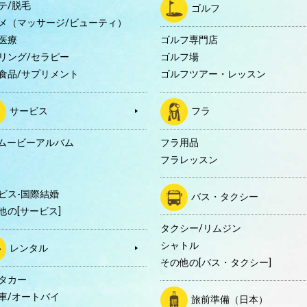
テ/脱毛
ゴルフ
メ（マッサージ/ビューティ）
医療
ゴルフ専門店
リング/セラピー
ゴルフ場
食品/サプリメント
ゴルフツアー・レッスン
サービス
フラ
Dムービーアルバム
フラ用品
フラレッスン
ビス-国際結婚
バス・タクシー
他の[サービス]
タクシー/リムジン
シャトル
レンタル
その他の[バス・タクシー]
タカー
車/オートバイ
旅前準備（日本）