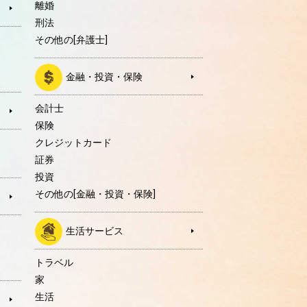
離婚
刑法
その他の[弁護士]
金融・投資・保険
会計士
保険
クレジットカード
証券
投資
その他の[金融・投資・保険]
生活サービス
トラベル
家
生活