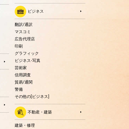
ビジネス
翻訳/通訳
マスコミ
広告代理店
印刷
グラフィック
ビジネス-写真
芸術家
信用調査
貿易/通関
警備
その他の[ビジネス]
不動産・建築
建築・修理