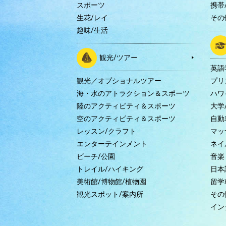
スポーツ
携帯/
生花/レイ
その
趣味/生活
観光/ツアー
英語
観光／オプショナルツアー
プリ
海・水のアトラクション＆スポーツ
ハワ
陸のアクティビティ＆スポーツ
大学
空のアクティビティ＆スポーツ
自動
レッスン/クラフト
マッ
エンターテインメント
ネイ
ビーチ/公園
音楽
トレイル/ハイキング
日本
美術館/博物館/植物園
留学
観光スポット/案内所
その
イン