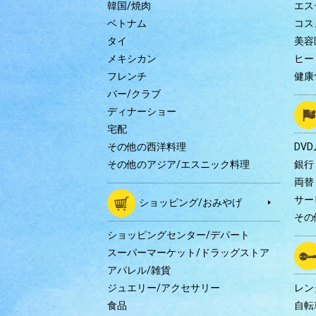
韓国/焼肉
エス
ベトナム
コス
タイ
美容
メキシカン
ヒー
フレンチ
健康
バー/クラブ
ディナーショー
宅配
その他の西洋料理
DV
その他のアジア/エスニック料理
銀行
両替
サー
ショッピング/おみやげ
その
ショッピングセンター/デパート
スーパーマーケット/ドラッグストア
アパレル/雑貨
ジュエリー/アクセサリー
レン
食品
自転