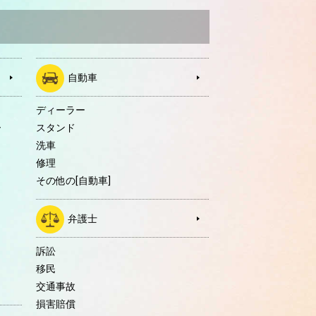
自動車
ディーラー
ー
スタンド
洗車
修理
その他の[自動車]
弁護士
訴訟
移民
交通事故
損害賠償