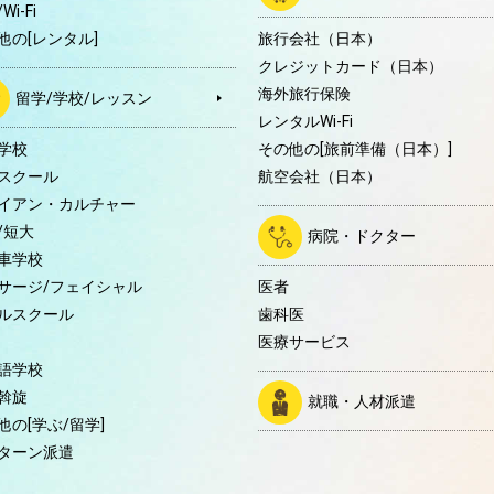
Wi-Fi
他の[レンタル]
旅行会社（日本）
クレジットカード（日本）
海外旅行保険
留学/学校/レッスン
レンタルWi-Fi
学校
その他の[旅前準備（日本）]
スクール
航空会社（日本）
イアン・カルチャー
/短大
病院・ドクター
車学校
サージ/フェイシャル
医者
ルスクール
歯科医
医療サービス
語学校
斡旋
就職・人材派遣
他の[学ぶ/留学]
ターン派遣