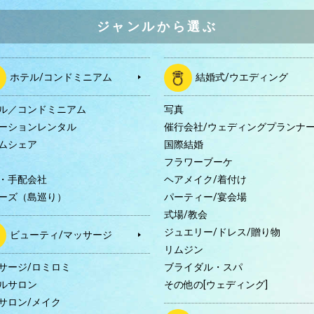
ジャンルから選ぶ
ホテル/コンドミニアム
結婚式/ウエディング
ル／コンドミニアム
写真
ーションレンタル
催行会社/ウェディングプランナ
ムシェア
国際結婚
B
フラワーブーケ
・手配会社
ヘアメイク/着付け
ーズ（島巡り）
パーティー/宴会場
式場/教会
ジュエリー/ドレス/贈り物
ビューティ/マッサージ
リムジン
サージ/ロミロミ
ブライダル・スパ
ルサロン
その他の[ウェディング]
サロン/メイク