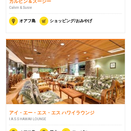
カルビン＆スージー
Calvin & Susie
オアフ島
ショッピング/おみやげ
アイ・エー・エス・エス ハワイラウンジ
I.A.S.S HAWAII LOUNGE