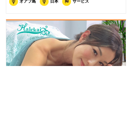
オアフ島
日本
サービス
ハレカイ・スパ・ハワイ
Halekai Spa Hawaii
オアフ島
ショッピング/おみやげ
ビューティ/マッサージ
結婚式/ウエディング