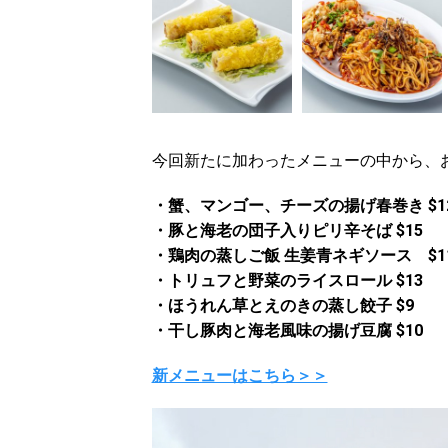
今回新たに加わったメニューの中から、
・蟹、マンゴー、チーズの揚げ春巻き $1
・豚と海老の団子入りピリ辛そば $15
・鶏肉の蒸しご飯 生姜青ネギソース $1
・トリュフと野菜のライスロール $13
・ほうれん草とえのきの蒸し餃子 $9
・干し豚肉と海老風味の揚げ豆腐 $10
新メニューはこちら＞＞