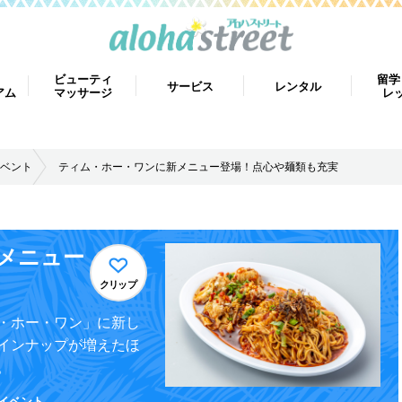
ビューティ
留学
サービス
レンタル
アム
マッサージ
レ
ベント
ティム・ホー・ワンに新メニュー登場！点心や麺類も充実
メニュー
クリップ
・ホー・ワン」に新し
インナップが増えたほ
。
イベント