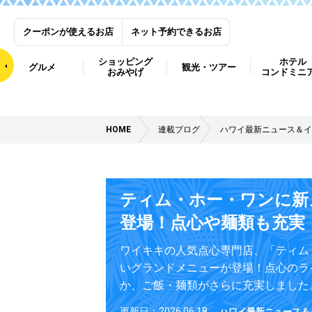
クーポンが使えるお店
ネット予約できるお店
ショッピング
ホテル
グルメ
観光・ツアー
おみやげ
コンドミニ
HOME
連載ブログ
ハワイ最新ニュース＆イ
ティム・ホー・ワンに新
登場！点心や麺類も充実
ワイキキの人気点心専門店、「ティム
いグランドメニューが登場！点心のラ
か、ご飯・麺類がさらに充実しました
更新日：2026.06.18
ハワイ最新ニュース＆