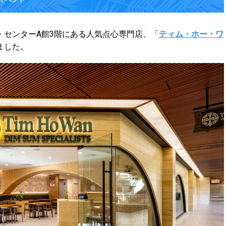
・センターA館3階にある人気点心専門店、「
ティム・ホー・ワ
ました。