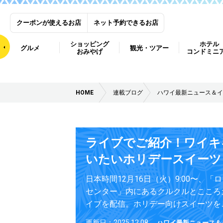
クーポンが使えるお店
ネット予約できるお店
ショッピング
ホテル
グルメ
観光・ツアー
おみやげ
コンドミニ
HOME
連載ブログ
ハワイ最新ニュース＆イ
ライブでご紹介！ワイキ
いたいホリデースイーツ
日本時間12月16日（火）9:00〜、
センター」内にあるクルクルとこころ
イブを配信。ホリデー向けスイーツを
更新日：2025.12.08
ハワイ最新ニュース＆