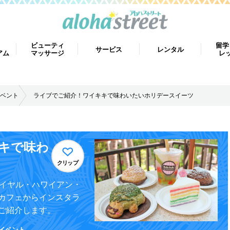
ビューティ
留学
サービス
レンタル
アム
マッサージ
レ
ベント
ライブでご紹介！ワイキキで味わいたいホリデースイーツ
キで味わ
クリップ
「ロイヤル・ハワイアン・
カフェからインスタラ
ご紹介します。
イベント