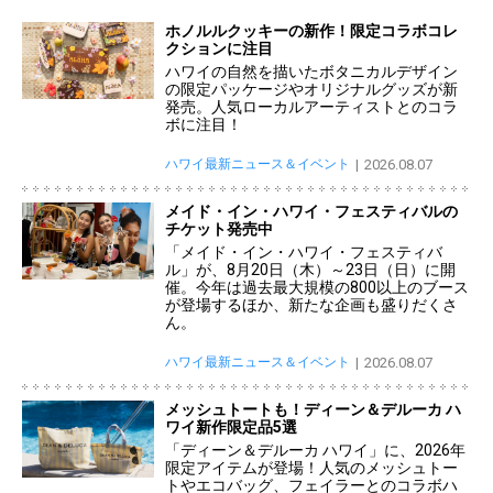
ホノルルクッキーの新作！限定コラボコレ
クションに注目
ハワイの自然を描いたボタニカルデザイン
の限定パッケージやオリジナルグッズが新
発売。人気ローカルアーティストとのコラ
ボに注目！
ハワイ最新ニュース＆イベント
2026.08.07
メイド・イン・ハワイ・フェスティバルの
チケット発売中
「メイド・イン・ハワイ・フェスティバ
ル」が、8月20日（木）～23日（日）に開
催。今年は過去最大規模の800以上のブース
が登場するほか、新たな企画も盛りだくさ
ん。
ハワイ最新ニュース＆イベント
2026.08.07
メッシュトートも！ディーン＆デルーカ ハ
ワイ新作限定品5選
「ディーン＆デルーカ ハワイ」に、2026年
限定アイテムが登場！人気のメッシュトー
トやエコバッグ、フェイラーとのコラボハ