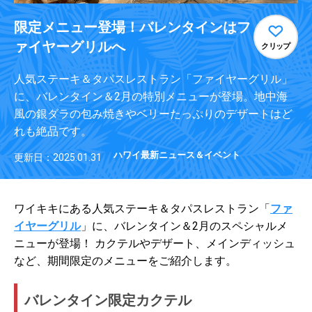
限定メニュー登場！バレンタインはフ
ァイヤーグリルへ
クリップ
人気ステーキ＆タパスレストラン「ファイヤーグリル」
に、バレンタイン＆2月の特別メニューが登場。地中海
風の銀ダラの包み焼きやベリーたっぷりのデザートはど
れも絶品です。
ハワイ最新ニュース＆イベント
更新日：2025.01.31
ワイキキにある人気ステーキ＆タパスレストラン「
ファ
イヤーグリル
」に、バレンタイン＆2月のスペシャルメ
ニューが登場！ カクテルやデザート、メインディッシュ
など、期間限定のメニューをご紹介します。
バレンタイン限定カクテル