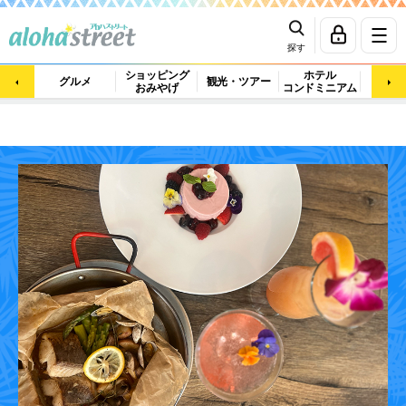
探す
ショッピング
ホテル
ビュ
グルメ
観光・ツアー
おみやげ
コンドミニアム
マッ