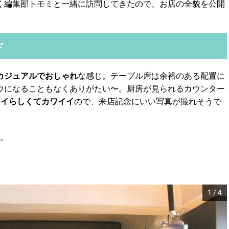
く編集部トモミと一緒に訪問してきたので、お店の全貌を公開
ド
カジュアルでおしゃれ
な感じ。テーブル席は余裕のある配置に
ウになることもなくありがたい〜。厨房が見られるカウンター
ワイらしくてカワイイ
ので、来店記念にいい写真が撮れそうで
。
1
/
4