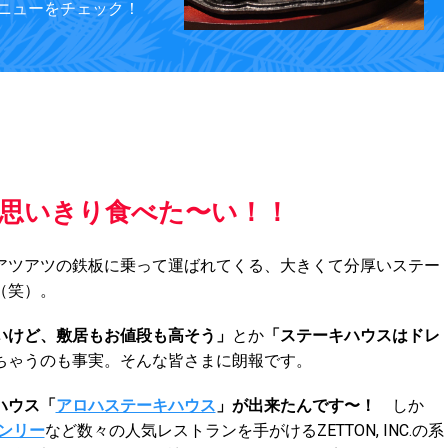
ニューをチェック！
思いきり食べた〜い！！
アツアツの鉄板に乗って運ばれてくる、大きくて分厚いステー
（笑）。
いけど、敷居もお値段も高そう」
とか
「ステーキハウスはドレ
ちゃうのも事実。そんな皆さまに朗報です。
ハウス「
アロハステーキハウス
」が出来たんです〜！
しか
ンリー
など数々の人気レストランを手がけるZETTON, INC.の系