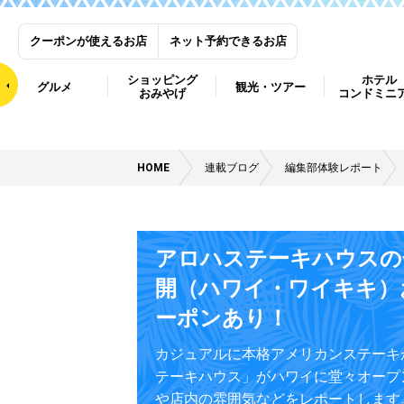
クーポンが使えるお店
ネット予約できるお店
ショッピング
ホテル
グルメ
観光・ツアー
おみやげ
コンドミニ
HOME
連載ブログ
編集部体験レポート
アロハステーキハウスの
開（ハワイ・ワイキキ）
ーポンあり！
カジュアルに本格アメリカンステーキ
テーキハウス」がハワイに堂々オープ
や店内の雰囲気などをレポートします