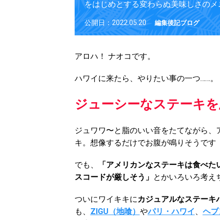
をはじめとする変わらぬ美味しさのメ
公開日：2022.05.20
編集後記ブログ
アロハ！ ナオコです。
ハワイに来たら、やりたい事の一つ……。
ジューシーなステーキを
ジュワワ〜と脂のいい音をたてながら、
キ。想像するだけでお腹が鳴りそうです
でも、
「アメリカンなステーキは食べた
スコードが厳しそう」
とかいろいろ考え
ついにワイキキに
カジュアルなステーキ
も、
ZIGU（地喰）
や
パリ・ハワイ
、
ヘブ