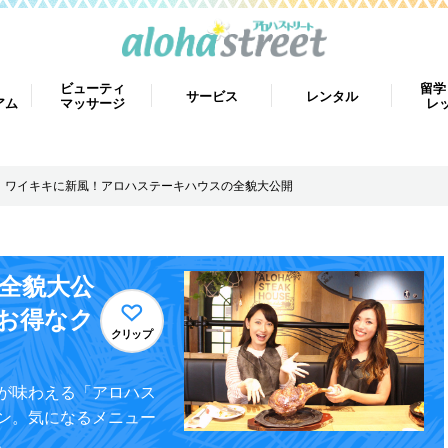
ビューティ
留学
サービス
レンタル
アム
マッサージ
レ
ワイキキに新風！アロハステーキハウスの全貌大公開
全貌大公
お得なク
クリップ
が味わえる「アロハス
ン。気になるメニュー
。