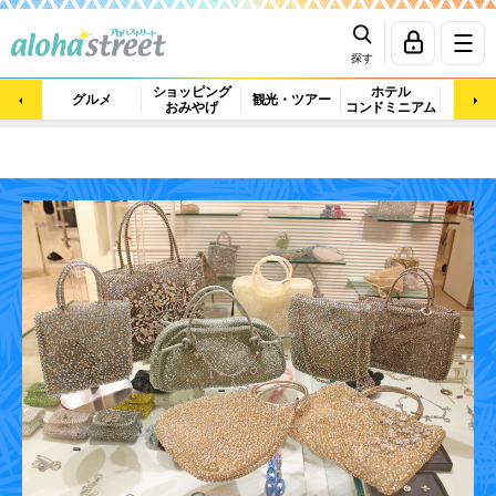
探す
ショッピング
ホテル
ビュ
グルメ
観光・ツアー
おみやげ
コンドミニアム
マッ