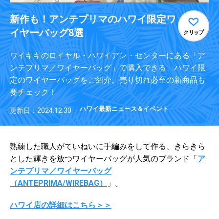
新作も！アンテプリマのハワイ限定ワ
イヤーバッグ8選
クリップ
ワイキキのロイヤル・ハワイアン・センターにある「ア
ンテプリマ／ワイヤーバッグ」で購入できる、ハワイ限
定のワイヤーバッグをご紹介。売り切れ必至の新商品も
要チェック！
ハワイ最新ニュース＆イベント
更新日：2024.12.30
熟練した職人がていねいに手編みをして作る、きらきら
とした輝きを放つワイヤーバッグが人気のブランド「
ア
ンテプリマ／ワイヤーバッグ
（ANTEPRIMA/WIREBAG）
」。
ハワイ店の詳細はこちら＞＞