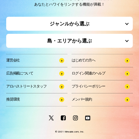
あなたとハワイをリンクする機能が満載！
ジャンルから選ぶ
島・エリアから選ぶ
運営会社
はじめての方へ
広告掲載について
ログイン関連のヘルプ
アロハストリートスタッフ
プライバシーポリシー
推奨環境
メンバー規約
© 2001 Wincubic.com, Inc.