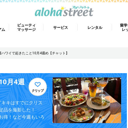
ビューティ
留学
サービス
レンタル
アム
マッサージ
レ
週ハワイで起きたこと10月4週め【チャット】
0月4週
クリップ
イキキはすでにクリス
定品を撮影した！
お得！など今週もいろ