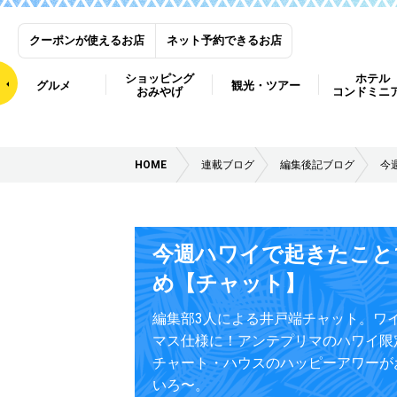
クーポンが使えるお店
ネット予約できるお店
ショッピング
ホテル
グルメ
観光・ツアー
おみやげ
コンドミニ
HOME
連載ブログ
編集後記ブログ
今
今週ハワイで起きたこと1
め【チャット】
編集部3人による井戸端チャット。ワ
マス仕様に！アンテプリマのハワイ限
チャート・ハウスのハッピーアワーが
いろ〜。