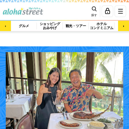
探す
ショッピング
ホテル
ビュ
グルメ
観光・ツアー
おみやげ
コンドミニアム
マッ