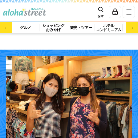
探す
ショッピング
ホテル
ビュ
グルメ
観光・ツアー
おみやげ
コンドミニアム
マッ