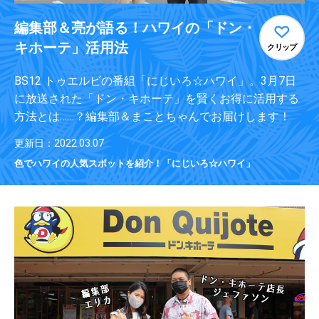
編集部＆亮が語る！ハワイの「ドン・
キホーテ」活用法
クリップ
BS12 トゥエルビの番組「にじいろ☆ハワイ」。3月7日
に放送された「ドン・キホーテ」を賢くお得に活用する
方法とは……？編集部＆まことちゃんでお届けします！
更新日：2022.03.07
色でハワイの人気スポットを紹介！「にじいろ☆ハワイ」