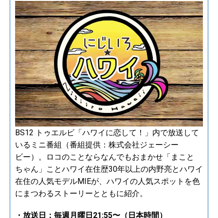
BS12 トゥエルビ「ハワイに恋して！」内で放送して
いるミニ番組（番組提供：株式会社ジェーシー
ビー）。ロコのことならなんでもおまかせ「まこと
ちゃん」ことハワイ在住歴30年以上の内野亮とハワイ
在住の人気モデルMIEが、ハワイの人気スポットを色
にまつわるストーリーとともに紹介。
・放送日：毎週月曜日21:55〜（日本時間）