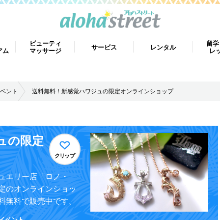
ビューティ
留学
サービス
レンタル
アム
マッサージ
レ
ベント
送料無料！新感覚ハワジュの限定オンラインショップ
ュの限定
クリップ
ュエリー店「ロノ・
定のオンラインショッ
料無料で販売中です。
イベント