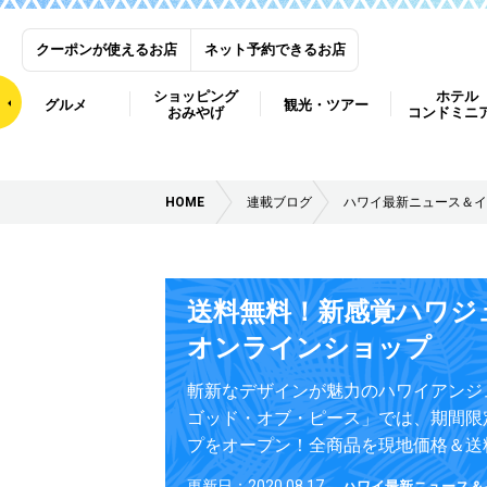
クーポンが使えるお店
ネット予約できるお店
ショッピング
ホテル
グルメ
観光・ツアー
おみやげ
コンドミニ
HOME
連載ブログ
ハワイ最新ニュース＆イ
送料無料！新感覚ハワジ
オンラインショップ
斬新なデザインが魅力のハワイアンジ
ゴッド・オブ・ピース」では、期間限
プをオープン！全商品を現地価格＆送
更新日：2020.08.17
ハワイ最新ニュース＆