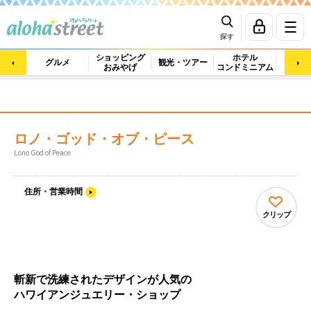
探す
ショッピング
ホテル
ビュ
グルメ
観光・ツアー
おみやげ
コンドミニアム
マッ
ロノ・ゴッド・オブ・ピース
Lono God of Peace
住所・営業時間
クリップ
斬新で洗練されたデザインが人気の
ハワイアンジュエリー・ショップ