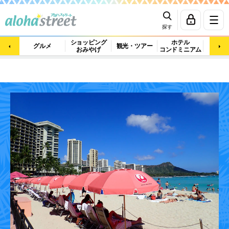
探す
ショッピング
ホテル
ビュ
グルメ
観光・ツアー
おみやげ
コンドミニアム
マッ