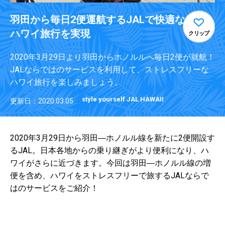
羽田から毎日2便運航するJALで快適な
ハワイ旅行を実現
クリップ
2020年3月29日より羽田からホノルルへ毎日2便が就航！
JALならではのサービスを利用して、ストレスフリーな
ハワイ旅行を楽しみましょう。
style yourself JAL HAWAII
更新日：2020.03.05
2020年3月29日から羽田―ホノルル線を新たに2便開設す
るJAL。日本各地からの乗り継ぎがより便利になり、ハ
ワイがさらに近づきます。今回は羽田―ホノルル線の増
便を含め、ハワイをストレスフリーで旅するJALならで
はのサービスをご紹介！