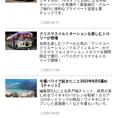
シャトルが、10％オフとお得になる早割
キャンペーンを実施中！家族旅行・グルー
プ旅行に便利なプライベート送迎も要
チェックです。
2026.03.11
クリスマスイルミネーションを楽しむトロ
リーが登場
自然を楽しむツアーが人気の「アンドユー
クリエーション／ドルフィン＆ユー」がク
リスマス イルミネーション トロリーを期間
限定で運行。ハワイのクリスマスをトロ
リーで満喫！
2025.11.06
今週ハワイで起きたこと2023年8月5週め
【チャット】
編集部3人による井戸端チャット。絶景が楽
しめるワイキキのバケレンを取材！カカア
コのホットドッグが絶品！ワイキキにオー
プンした居酒屋へ！など今週もいろいろ。
2023.09.02