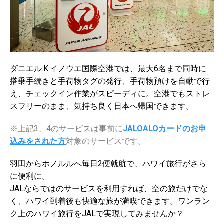
ダニエル.K.イノウエ国際空港では、最大6名まで同時に
搭乗手続きと手荷物タグの発行、手荷物預けを自動で行
え、チェックイン作業がスピーディに。空港でもストレ
スフリーのまま、気持ち良く日本へ帰国できます。
※上記3、4のサービスは事前に
JALOALOカードのお申
込みをされた方
対象のサービスです。
羽田からホノルルへ毎日2便就航で、ハワイ旅行がさら
に便利に。
JALならではのサービスを利用すれば、空の旅だけでな
く、ハワイ到着後も快適な旅が満喫できます。ワンラン
ク上のハワイ旅行をJALで実現してみませんか？