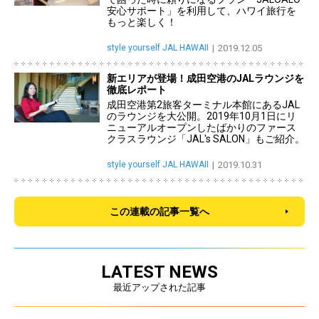
安心サポート」を利用して、ハワイ旅行を
もっと楽しく！
style yourself JAL HAWAII
2019.12.05
新エリアが登場！成田空港のJALラウンジを
徹底レポート
成田空港第2旅客ターミナル本館にあるJAL
のラウンジを大公開。2019年10月1日にリ
ニューアルオープンしたばかりのファース
クラスラウンジ「JAL's SALON」もご紹介。
style yourself JAL HAWAII
2019.10.31
この連載の記事一覧へ
LATEST NEWS
最近アップされた記事