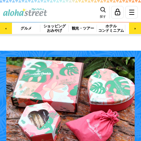
探す
ショッピング
ホテル
ビュ
グルメ
観光・ツアー
おみやげ
コンドミニアム
マッ