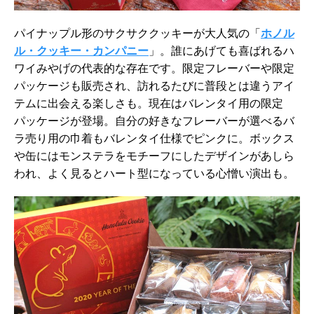
パイナップル形のサクサククッキーが大人気の「
ホノル
ル・クッキー・カンパニー
」。誰にあげても喜ばれるハ
ワイみやげの代表的な存在です。限定フレーバーや限定
パッケージも販売され、訪れるたびに普段とは違うアイ
テムに出会える楽しさも。現在はバレンタイ用の限定
パッケージが登場。自分の好きなフレーバーが選べるバ
ラ売り用の巾着もバレンタイ仕様でピンクに。ボックス
や缶にはモンステラをモチーフにしたデザインがあしら
われ、よく見るとハート型になっている心憎い演出も。