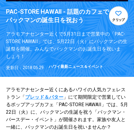
PAC-STORE HAWAII - 話題のカフェで
パックマンの誕生日を祝おう
クリップ
アラモアナセンター近くで5月31日まで営業中の「PAC-
STORE HAWAII」では、5月22日（火）にパックマンの生
誕祭を開催。みんなでパックマンのお誕生日を祝いま
しょう！
ハワイ最新ニュース＆イベント
更新日：2018.05.29
アラモアナセンター近くにあるハワイの人気カフェレス
トラン「
ブレッド＆バター
」にて期間限定で営業してい
るポップアップカフェ「PAC-STORE HAWAII」では、5月
22日（火）に、パックマンの生誕を祝う「パックマン・
バースデー・イベント」が開催されます。家族や友人と
一緒に、パックマンのお誕生日を祝いませんか？