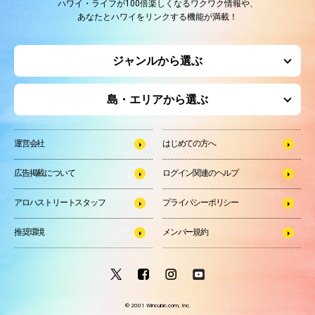
ハワイ・ライフが100倍楽しくなるワクワク情報や、
あなたとハワイをリンクする機能が満載！
ジャンルから選ぶ
島・エリアから選ぶ
運営会社
はじめての方へ
広告掲載について
ログイン関連のヘルプ
アロハストリートスタッフ
プライバシーポリシー
推奨環境
メンバー規約
© 2001 Wincubic.com, Inc.