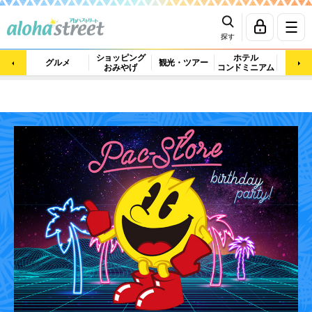
探す
ショッピング
ホテル
ビュ
グルメ
観光・ツアー
おみやげ
コンドミニアム
マッ