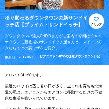
移り変わるダウンタウンの新サンドイ
ッチ店【プライム・サンドイッチ】
クリップ
ダウンタウンの達人CHIYOさんがご案内！今回はチャイ
ナタウンに新登場のサンドイッチ屋さんと、スイーツ好
きならではの裏ワザをご紹介。
ピアニストCHIYOの徒然ダウンタウン日記
更新日：2017.06.15
アロハ！CHIYOです。
最近のハワイは蒸し暑い日が多く、生まれも育ちも北海
道の私は、エアコンからエアコンに移動するだけの不健
康な生活を強いられています。