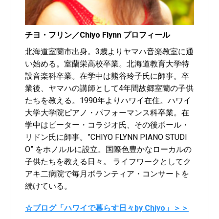
チヨ・フリン／Chiyo Flynn プロフィール
北海道室蘭市出身。3歳よりヤマハ音楽教室に通
い始める。室蘭栄高校卒業。北海道教育大学特
設音楽科卒業。在学中は熊谷玲子氏に師事。卒
業後、ヤマハの講師として4年間故郷室蘭の子供
たちを教える。1990年よりハワイ在住。ハワイ
大学大学院ピアノ・パフォーマンス科卒業。在
学中はピーター・コラジオ氏、その後ポール・
リドン氏に師事。”CHIYO FLYNN PIANO STUDI
O” をホノルルに設立。国際色豊かなローカルの
子供たちを教える日々。 ライフワークとしてク
アキ二病院で毎月ボランティア・コンサートを
続けている。
☆ブログ「ハワイで暮らす日々by Chiyo」＞＞