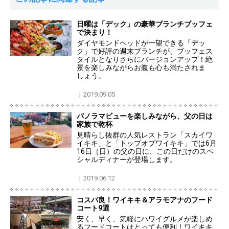
日曜は「デック」の豪華ブランチブッフェ
で決まり！
ダイヤモンドヘッドが一望できる「デッ
ク」で好評の週末ブランチが、ブッフェス
タイルとなりさらにバージョンアップ！絶
景を楽しみながらお腹も心も満たされま
しょう。
2019.09.05
パノラマビューを楽しみながら、父の日は
家族で乾杯
見晴らし抜群の人気レストラン「スカイワ
イキキ」と「トップオブワイキキ」では6月
16日（日）の父の日に、この日だけのスペ
シャルディナーが登場します。
2019.06.12
コスパ良！ワイキキ＆アラモアナのフード
コート9選
安く、早く、気軽にハワイグルメが楽しめ
るフードコートはとっても便利！ワイキキ