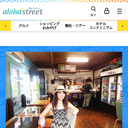
探す
ショッピング
ホテル
ビュ
グルメ
観光・ツアー
おみやげ
コンドミニアム
マッ