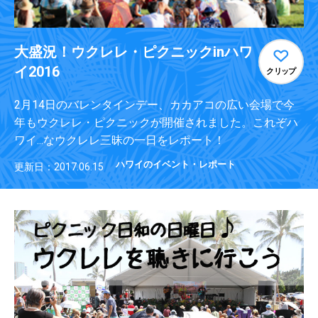
大盛況！ウクレレ・ピクニックinハワ
イ2016
クリップ
2月14日のバレンタインデー、カカアコの広い会場で今
年もウクレレ・ピクニックが開催されました。これぞハ
ワイ...なウクレレ三昧の一日をレポート！
ハワイのイベント・レポート
更新日：2017.06.15