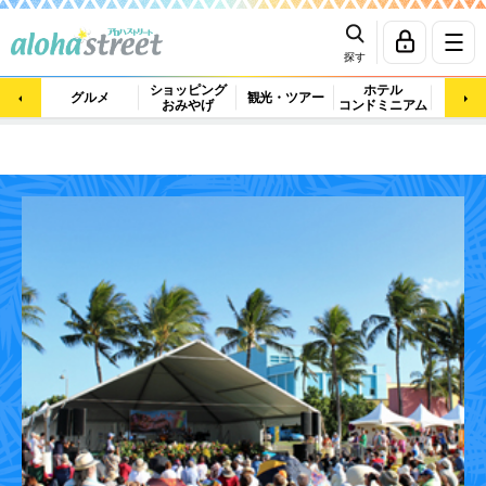
探す
ショッピング
ホテル
ビュ
グルメ
観光・ツアー
おみやげ
コンドミニアム
マッ