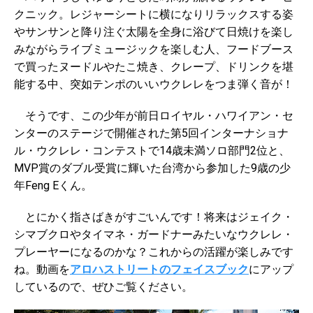
クニック。レジャーシートに横になりリラックスする姿
やサンサンと降り注ぐ太陽を全身に浴びて日焼けを楽し
みながらライブミュージックを楽しむ人、フードブース
で買ったヌードルやたこ焼き、クレープ、ドリンクを堪
能する中、突如テンポのいいウクレレをつま弾く音が！
そうです、この少年が前日ロイヤル・ハワイアン・セ
ンターのステージで開催された第5回インターナショナ
ル・ウクレレ・コンテストで14歳未満ソロ部門2位と、
MVP賞のダブル受賞に輝いた台湾から参加した9歳の少
年Feng Eくん。
とにかく指さばきがすごいんです！将来はジェイク・
シマブクロやタイマネ・ガードナーみたいなウクレレ・
プレーヤーになるのかな？これからの活躍が楽しみです
ね。動画を
アロハストリートのフェイスブック
にアップ
しているので、ぜひご覧ください。