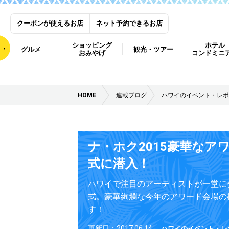
クーポンが使えるお店
ネット予約できるお店
ショッピング
ホテル
グルメ
観光・ツアー
おみやげ
コンドミニ
HOME
連載ブログ
ハワイのイベント・レポ
ナ・ホク2015豪華なア
式に潜入！
ハワイで注目のアーティストが一堂に
式。豪華絢爛な今年のアワード会場の
す！
更新日：2017.06.14
ハワイのイベント・レ