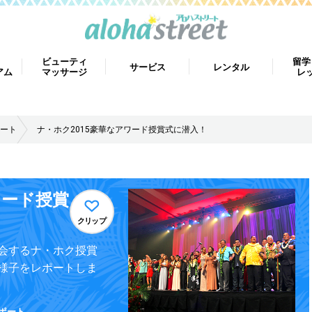
ビューティ
留学
サービス
レンタル
アム
マッサージ
レ
ート
ナ・ホク2015豪華なアワード授賞式に潜入！
ワード授賞
クリップ
会するナ・ホク授賞
様子をレポートしま
ポート