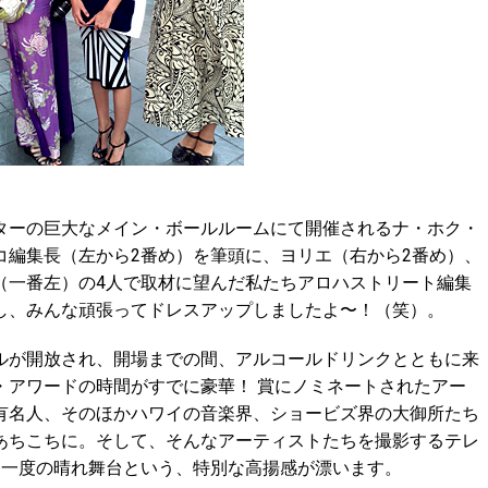
ーの巨大なメイン・ボールルームにて開催されるナ・ホク・
コ編集長（左から2番め）を筆頭に、ヨリエ（右から2番め）、
（一番左）の4人で取材に望んだ私たちアロハストリート編集
し、みんな頑張ってドレスアップしましたよ〜！（笑）。
が開放され、開場までの間、アルコールドリンクとともに来
・アワードの時間がすでに豪華！ 賞にノミネートされたアー
有名人、そのほかハワイの音楽界、ショービズ界の大御所たち
あちこちに。そして、そんなアーティストたちを撮影するテレ
年に一度の晴れ舞台という、特別な高揚感が漂います。