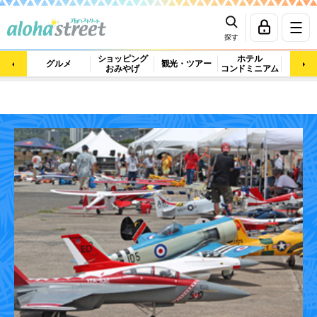
探す
ショッピング
ホテル
ビュ
グルメ
観光・ツアー
おみやげ
コンドミニアム
マッ