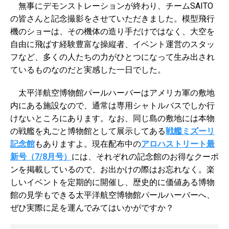
無事にデモンストレーションが終わり、チームSAITO
の皆さんと記念撮影をさせていただきました。模型飛行
機のショーは、その機体の造り手だけではなく、大空を
自由に飛ばす経験豊富な操縦者、イベント運営のスタッ
フなど、多くの人たちの力がひとつになって生み出され
ているものなのだと実感した一日でした。
太平洋航空博物館パールハーバーはアメリカ軍の敷地
内にある施設なので、通常は専用シャトルバスでしか行
けないところにあります。なお、同じ島の敷地には本物
の戦艦を丸ごと博物館として展示してある
戦艦ミズーリ
記念館
もありますよ。現在配布中の
アロハストリート最
新号（7/8月号）
には、それぞれの記念館のお得なクーポ
ンを掲載しているので、お出かけの際はお忘れなく。楽
しいイベントを定期的に開催し、歴史的に価値ある博物
館の見学もできる太平洋航空博物館パールハーバーへ、
ぜひ実際に足を運んでみてはいかがですか？