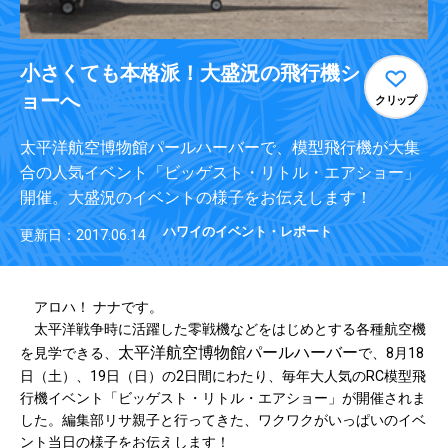
小さくても本格派！大盛況の飛行機シ
ョーへ
クリップ
太平洋航空博物館パールハーバーで、模型飛行機が大集
合の人気イベント「ビッゲスト・リトル・エアショー」
開催。大盛況のイベントの様子をお伝えします！
ハワイのイベント・レポート
更新日：2017.06.14
アロハ！ ナナです。
太平洋戦争時に活躍した零戦機などをはじめとする各種航空機
太平洋航空博物館パールハーバー
を見学できる、
で、8月18
日（土）、19日（日）の2日間にわたり、毎年大人気のRC模型飛
行機イベント「ビッゲスト・リトル・エアショー」が開催されま
した。編集部リサ親子と行ってきた、ワクワクがいっぱいのイベ
ント当日の様子をお伝えします！