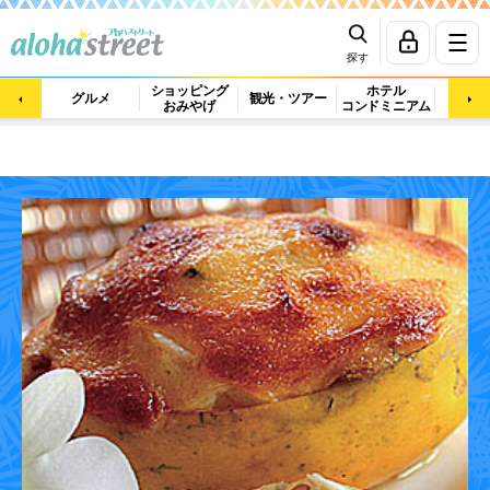
探す
ショッピング
ホテル
ビュ
グルメ
観光・ツアー
おみやげ
コンドミニアム
マッ