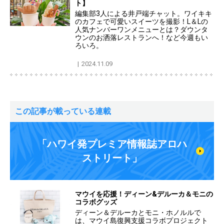
ト】
編集部3人による井戸端チャット。ワイキキ
のカフェで可愛いスイーツを撮影！L＆Lの
人気ナンバーワンメニューとは？ダウンタ
ウンのお洒落レストランへ！など今週もい
ろいろ。
2024.11.09
この記事が載っている連載
「ハワイ発プレミア情報誌アロハ
ストリート」
マウイを応援！ディーン&デルーカ＆モニの
コラボグッズ
ディーン＆デルーカとモニ・ホノルルで
は、マウイ島復興支援コラボプロジェクト