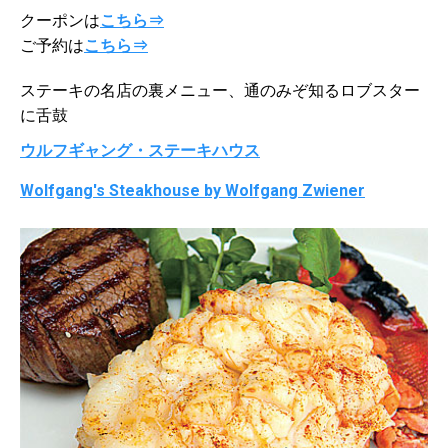
クーポンは
こちら⇒
ご予約は
こちら⇒
ステーキの名店の裏メニュー、通のみぞ知るロブスター
に舌鼓
ウルフギャング・ステーキハウス
Wolfgang's Steakhouse by Wolfgang Zwiener