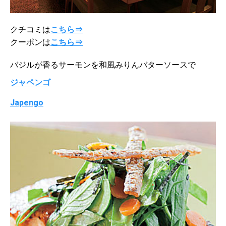
クチコミは
こちら⇒
クーポンは
こちら⇒
バジルが香るサーモンを和風みりんバターソースで
ジャペンゴ
Japengo