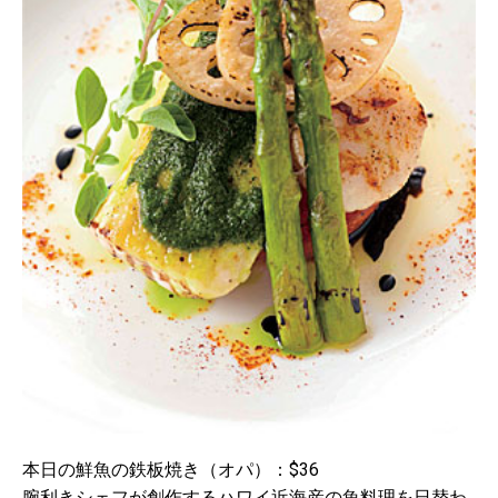
本日の鮮魚の鉄板焼き（オパ）：$36
腕利きシェフが創作するハワイ近海産の魚料理を日替わ