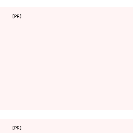
【PR】
【PR】