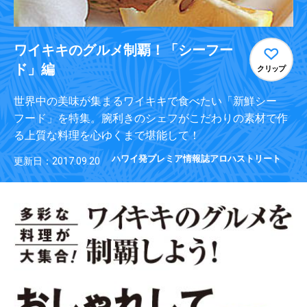
ワイキキのグルメ制覇！「シーフー
ド」編
クリップ
世界中の美味が集まるワイキキで食べたい「新鮮シー
フード」を特集。腕利きのシェフがこだわりの素材で作
る上質な料理を心ゆくまで堪能して！
ハワイ発プレミア情報誌アロハストリート
更新日：2017.09.20