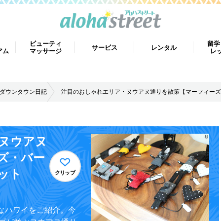
ビューティ
留学
サービス
レンタル
アム
マッサージ
レ
然ダウンタウン日記
注目のおしゃれエリア・ヌウアヌ通りを散策【マーフィーズ・
ヌウアヌ
ズ・バー
ット
クリップ
場なハワイをご紹介。今