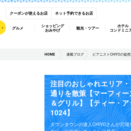
クーポンが使えるお店
ネット予約できるお店
ショッピング
ホテル
グルメ
観光・ツアー
おみやげ
コンドミニ
HOME
連載ブログ
ピアニストCHIYOの徒
注目のおしゃれエリア・
通りを散策【マーフィー
＆グリル】【ティー・ア
1024】
ダウンタウンの達人CHIYOさんが穴