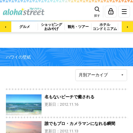
探す
ショッピング
ホテル
ビュ
グルメ
観光・ツアー
おみやげ
コンドミニアム
マッ
ハワイの壁紙
名もないビーチで癒される
更新日：2012.11.16
誰でもプロ・カメラマンになれる瞬間
更新日：2012.11.13