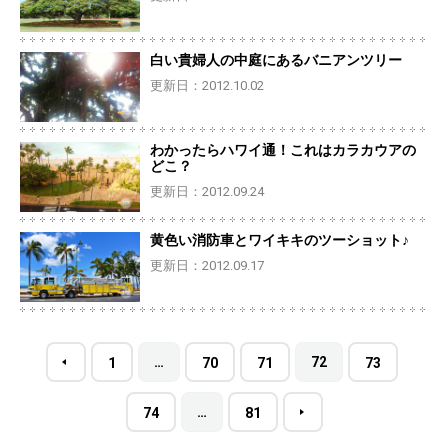
白い貴婦人の中庭にあるバニアンツリー
更新日：2012.10.02
わかったらハワイ通！これはカラカウアの
どこ？
更新日：2012.09.24
黄色い消防車とワイキキのツーショット♪
更新日：2012.09.17
…
72
1
70
71
73
…
74
81