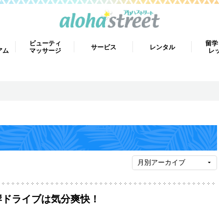
ビューティ
留学
サービス
レンタル
アム
マッサージ
レ
岸ドライブは気分爽快！