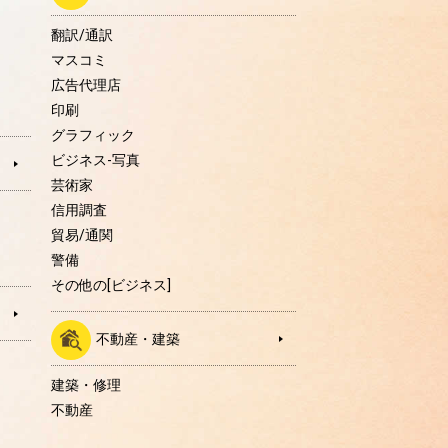
翻訳/通訳
マスコミ
広告代理店
印刷
グラフィック
ビジネス-写真
芸術家
信用調査
貿易/通関
警備
その他の[ビジネス]
不動産・建築
建築・修理
不動産