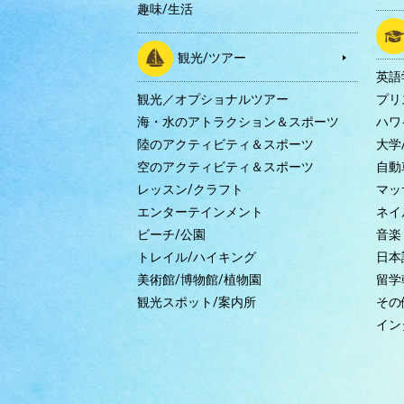
趣味/生活
観光/ツアー
英語
観光／オプショナルツアー
プリ
海・水のアトラクション＆スポーツ
ハワ
陸のアクティビティ＆スポーツ
大学
空のアクティビティ＆スポーツ
自動
レッスン/クラフト
マッ
エンターテインメント
ネイ
ビーチ/公園
音楽
トレイル/ハイキング
日本
美術館/博物館/植物園
留学
観光スポット/案内所
その
イン