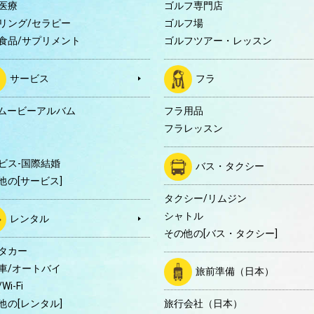
医療
ゴルフ専門店
リング/セラピー
ゴルフ場
食品/サプリメント
ゴルフツアー・レッスン
サービス
フラ
Dムービーアルバム
フラ用品
フラレッスン
ビス-国際結婚
バス・タクシー
他の[サービス]
タクシー/リムジン
シャトル
レンタル
その他の[バス・タクシー]
タカー
車/オートバイ
旅前準備（日本）
Wi-Fi
他の[レンタル]
旅行会社（日本）