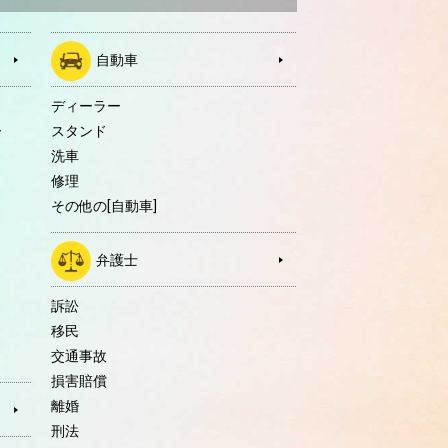
自動車
ディーラー
ー
スタンド
洗車
修理
その他の[自動車]
弁護士
訴訟
移民
交通事故
損害賠償
離婚
刑法