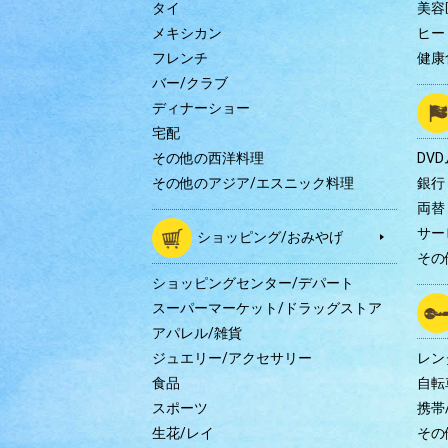
タイ
美容
メキシカン
ヒー
フレンチ
健康
バー/クラブ
ディナーショー
宅配
その他の西洋料理
DV
その他のアジア/エスニック料理
銀行
両替
サー
ショッピング/おみやげ
その
ショッピングセンター/デパート
スーパーマーケット/ドラッグストア
アパレル/雑貨
ジュエリー/アクセサリー
レン
食品
自転
スポーツ
携帯/
生花/レイ
その