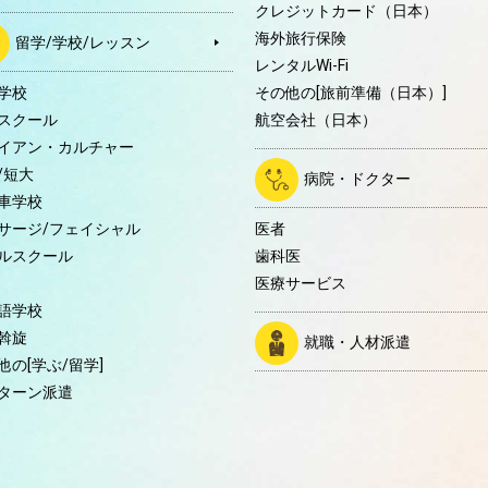
クレジットカード（日本）
海外旅行保険
留学/学校/レッスン
レンタルWi-Fi
学校
その他の[旅前準備（日本）]
スクール
航空会社（日本）
イアン・カルチャー
/短大
病院・ドクター
車学校
サージ/フェイシャル
医者
ルスクール
歯科医
医療サービス
語学校
斡旋
就職・人材派遣
他の[学ぶ/留学]
ターン派遣