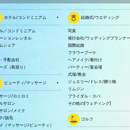
ホテル/コンドミニアム
結婚式/ウエディング
ル／コンドミニアム
写真
ーションレンタル
催行会社/ウェディングプランナ
ムシェア
国際結婚
B
フラワーブーケ
・手配会社
ヘアメイク/着付け
ーズ（島巡り）
パーティー/宴会場
式場/教会
ジュエリー/ドレス/贈り物
ビューティ/マッサージ
リムジン
サージ/ロミロミ
ブライダル・スパ
ルサロン
その他の[ウェディング]
サロン/メイク
テ/脱毛
ゴルフ
メ（マッサージ/ビューティ）