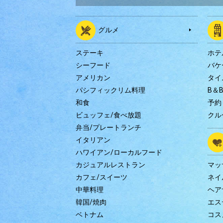
グルメ
ステーキ
ホテ
シーフード
バケ
アメリカン
タイ
パシフィックリム料理
B＆
和食
予約
ビュッフェ/食べ放題
クル
弁当/プレートランチ
イタリアン
ハワイアン/ローカルフード
カジュアルレストラン
マッ
カフェ/スイーツ
ネイ
中華料理
ヘア
韓国/焼肉
エス
ベトナム
コス