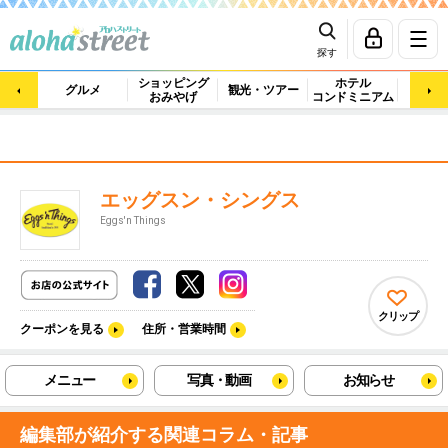
探す
ショッピング
ホテル
ビュ
グルメ
観光・ツアー
おみやげ
コンドミニアム
マッ
エッグスン・シングス
Eggs'n Things
クリップ
クーポンを見る
住所・営業時間
メニュー
写真・動画
お知らせ
編集部が紹介する関連コラム・記事