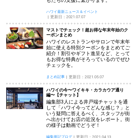
もたちの支援に繋がります。
ハワイ最新ニュース＆イベント
更新日：2021.07.07
マストでチェック！超お得な年末年始のク
ーポンまとめ
ハワイのレストランやサロンで年末年
始に使える特別クーポンをまとめてご
紹介！割引やギフト進呈など、とって
もお得な特典がそろっているのでぜひ
チェックを。
まとめ記事
更新日：2021.05.07
ハワイの今〜ワイキキ・カラカウア通り
編〜【チャット】
編集部3人による井戸端チャットを通
して「ハワイ今ってどんな感じ？」と
いう疑問に答えるべく、スタッフが街
へ出かけてお店の近況をレポート。街
の様子は動画でどうぞ！
編集後記ブログ
更新日：2021.04.13