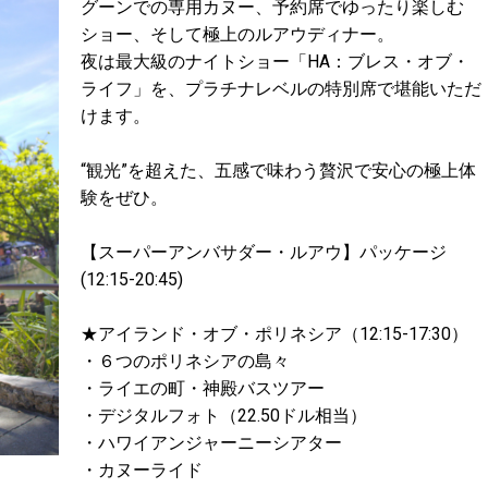
グーンでの専用カヌー、予約席でゆったり楽しむ
ショー、そして極上のルアウディナー。
夜は最大級のナイトショー「HA：ブレス・オブ・
ライフ」を、プラチナレベルの特別席で堪能いただ
けます。
“観光”を超えた、五感で味わう贅沢で安心の極上体
験をぜひ。
【スーパーアンバサダー・ルアウ】パッケージ
(12:15-20:45)
★アイランド・オブ・ポリネシア（12:15-17:30）
・６つのポリネシアの島々
・ライエの町・神殿バスツアー
・デジタルフォト（22.50ドル相当）
・ハワイアンジャーニーシアター
・カヌーライド