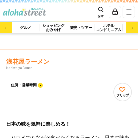
探す
ショッピング
ホテル
ビュ
グルメ
観光・ツアー
おみやげ
コンドミニアム
マッ
浪花屋ラーメン
Naniwa-ya Ramen
住所・営業時間
クリップ
日本の味を気軽に楽しめる！
ハワイでもなぜか食べたくなるラーメン。日本の味を