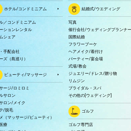
ホテル/コンドミニアム
結婚式/ウエディング
ル／コンドミニアム
写真
ーションレンタル
催行会社/ウェディングプランナ
ムシェア
国際結婚
B
フラワーブーケ
・手配会社
ヘアメイク/着付け
ーズ（島巡り）
パーティー/宴会場
式場/教会
ジュエリー/ドレス/贈り物
ビューティ/マッサージ
リムジン
サージ/ロミロミ
ブライダル・スパ
ルサロン
その他の[ウェディング]
サロン/メイク
テ/脱毛
ゴルフ
メ（マッサージ/ビューティ）
医療
ゴルフ専門店