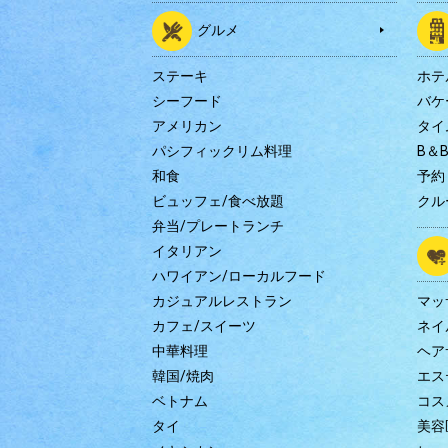
グルメ
ステーキ
ホテ
シーフード
バケ
アメリカン
タイ
パシフィックリム料理
B＆
和食
予約
ビュッフェ/食べ放題
クル
弁当/プレートランチ
イタリアン
ハワイアン/ローカルフード
カジュアルレストラン
マッ
カフェ/スイーツ
ネイ
中華料理
ヘア
韓国/焼肉
エス
ベトナム
コス
タイ
美容