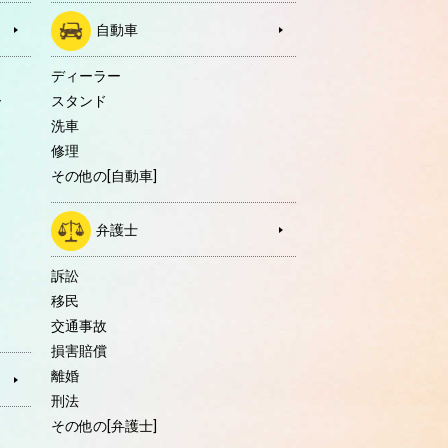
自動車
ディーラー
ー
スタンド
洗車
修理
その他の[自動車]
弁護士
訴訟
移民
交通事故
損害賠償
離婚
刑法
その他の[弁護士]