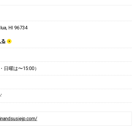
ilua, HI 96734
見る
（土・日曜は〜15:00）
ド
inandsusiejp.com/