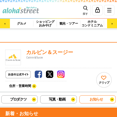
探す
ショッピング
ホテル
ビュ
グルメ
観光・ツアー
おみやげ
コンドミニアム
マッ
カルビン＆スージー
Calvin & Susie
クリップ
住所・営業時間
プロダクツ
写真・動画
お知らせ
新着・お知らせ