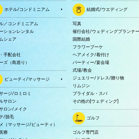
ホテル/コンドミニアム
結婚式/ウエディング
ル／コンドミニアム
写真
ーションレンタル
催行会社/ウェディングプランナ
ムシェア
国際結婚
B
フラワーブーケ
・手配会社
ヘアメイク/着付け
ーズ（島巡り）
パーティー/宴会場
式場/教会
ジュエリー/ドレス/贈り物
ビューティ/マッサージ
リムジン
サージ/ロミロミ
ブライダル・スパ
ルサロン
その他の[ウェディング]
サロン/メイク
テ/脱毛
ゴルフ
メ（マッサージ/ビューティ）
医療
ゴルフ専門店