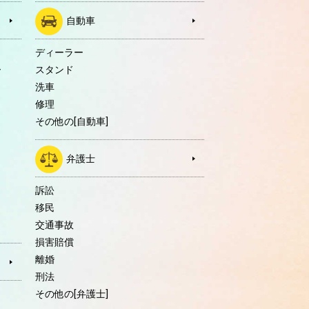
自動車
ディーラー
ー
スタンド
洗車
修理
その他の[自動車]
弁護士
訴訟
移民
交通事故
損害賠償
離婚
刑法
その他の[弁護士]