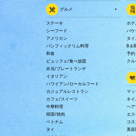
グルメ
ステーキ
ホテ
シーフード
バケ
アメリカン
タイ
パシフィックリム料理
B＆
和食
予約
ビュッフェ/食べ放題
クル
弁当/プレートランチ
イタリアン
ハワイアン/ローカルフード
カジュアルレストラン
マッ
カフェ/スイーツ
ネイ
中華料理
ヘア
韓国/焼肉
エス
ベトナム
コス
タイ
美容