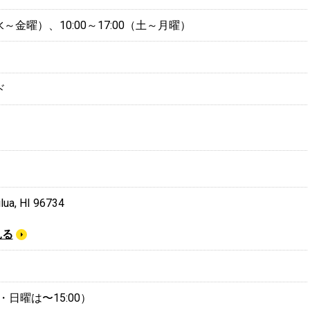
0（水～金曜）、10:00～17:00（土～月曜）
ド
ilua, HI 96734
見る
（土・日曜は〜15:00）