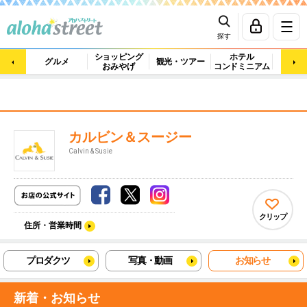
探す
ショッピング
ホテル
ビュ
グルメ
観光・ツアー
おみやげ
コンドミニアム
マッ
カルビン＆スージー
Calvin & Susie
クリップ
住所・営業時間
プロダクツ
写真・動画
お知らせ
新着・お知らせ