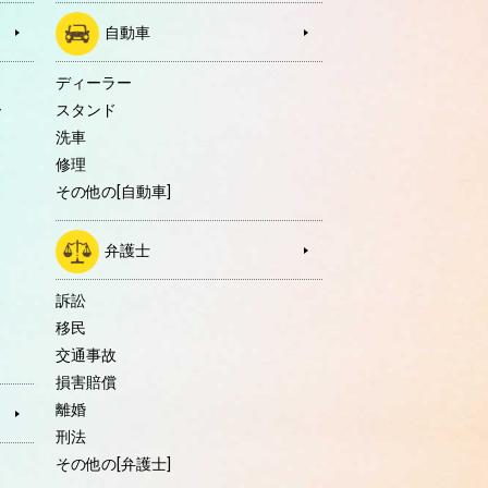
自動車
ディーラー
ー
スタンド
洗車
修理
その他の[自動車]
弁護士
訴訟
移民
交通事故
損害賠償
離婚
刑法
その他の[弁護士]