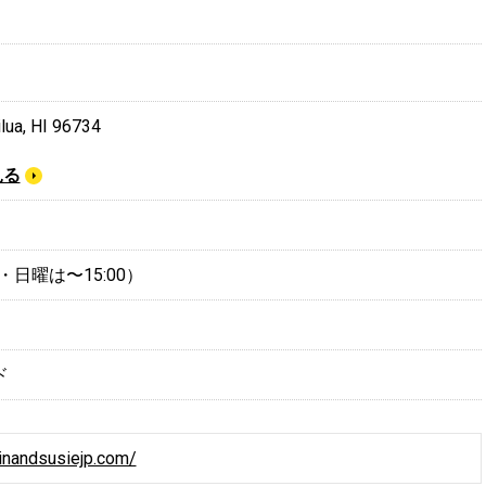
ilua, HI 96734
見る
（土・日曜は〜15:00）
ド
inandsusiejp.com/