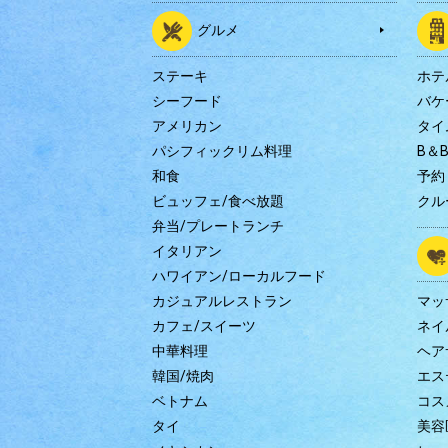
グルメ
ステーキ
ホテ
シーフード
バケ
アメリカン
タイ
パシフィックリム料理
B＆
和食
予約
ビュッフェ/食べ放題
クル
弁当/プレートランチ
イタリアン
ハワイアン/ローカルフード
カジュアルレストラン
マッ
カフェ/スイーツ
ネイ
中華料理
ヘア
韓国/焼肉
エス
ベトナム
コス
タイ
美容