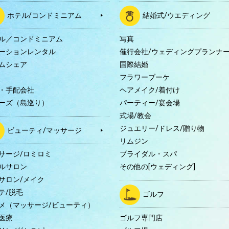
ホテル/コンドミニアム
結婚式/ウエディング
ル／コンドミニアム
写真
ーションレンタル
催行会社/ウェディングプランナ
ムシェア
国際結婚
B
フラワーブーケ
・手配会社
ヘアメイク/着付け
ーズ（島巡り）
パーティー/宴会場
式場/教会
ジュエリー/ドレス/贈り物
ビューティ/マッサージ
リムジン
サージ/ロミロミ
ブライダル・スパ
ルサロン
その他の[ウェディング]
サロン/メイク
テ/脱毛
ゴルフ
メ（マッサージ/ビューティ）
医療
ゴルフ専門店