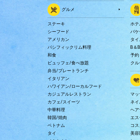
グルメ
ステーキ
ホテ
シーフード
バケ
アメリカン
タイ
パシフィックリム料理
B＆
和食
予約
ビュッフェ/食べ放題
クル
弁当/プレートランチ
イタリアン
ハワイアン/ローカルフード
カジュアルレストラン
マッ
カフェ/スイーツ
ネイ
中華料理
ヘア
韓国/焼肉
エス
ベトナム
コス
タイ
美容