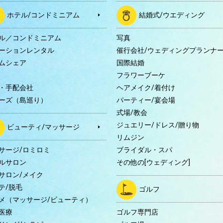
ホテル/コンドミニアム
結婚式/ウエディング
ル／コンドミニアム
写真
ーションレンタル
催行会社/ウェディングプランナ
ムシェア
国際結婚
B
フラワーブーケ
・手配会社
ヘアメイク/着付け
ーズ（島巡り）
パーティー/宴会場
式場/教会
ジュエリー/ドレス/贈り物
ビューティ/マッサージ
リムジン
サージ/ロミロミ
ブライダル・スパ
ルサロン
その他の[ウェディング]
サロン/メイク
テ/脱毛
ゴルフ
メ（マッサージ/ビューティ）
医療
ゴルフ専門店