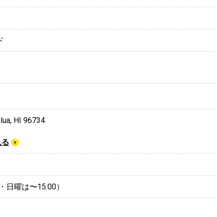
ド
ilua, HI 96734
見る
（土・日曜は〜15:00）