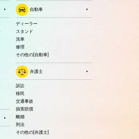
自動車
ディーラー
ー
スタンド
洗車
修理
その他の[自動車]
弁護士
訴訟
移民
交通事故
損害賠償
離婚
刑法
その他の[弁護士]