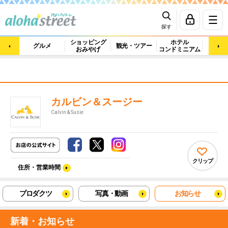
探す
ショッピング
ホテル
ビュ
グルメ
観光・ツアー
おみやげ
コンドミニアム
マッ
カルビン＆スージー
Calvin & Susie
クリップ
住所・営業時間
プロダクツ
写真・動画
お知らせ
新着・お知らせ