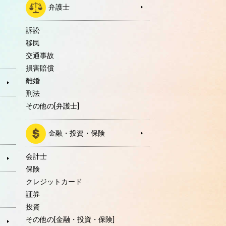
弁護士
訴訟
移民
交通事故
損害賠償
離婚
刑法
その他の[弁護士]
金融・投資・保険
会計士
保険
クレジットカード
証券
投資
その他の[金融・投資・保険]