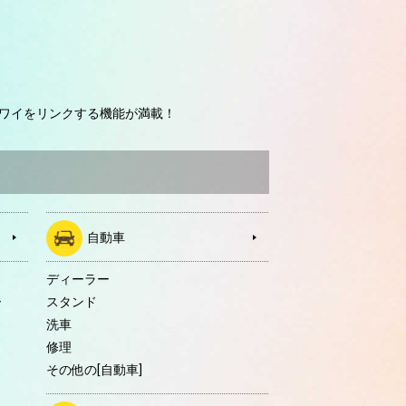
ワイをリンクする機能が満載！
自動車
ディーラー
ー
スタンド
洗車
修理
その他の[自動車]