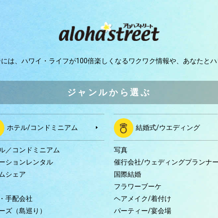
ジには、
ハワイ・ライフが100倍楽しくなるワクワク情報や、
あなたとハ
ジャンルから選ぶ
ホテル/コンドミニアム
結婚式/ウエディング
ル／コンドミニアム
写真
ーションレンタル
催行会社/ウェディングプランナ
ムシェア
国際結婚
B
フラワーブーケ
・手配会社
ヘアメイク/着付け
ーズ（島巡り）
パーティー/宴会場