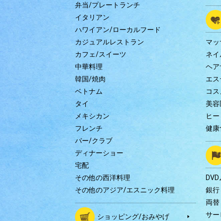
弁当/プレートランチ
イタリアン
ハワイアン/ローカルフード
カジュアルレストラン
マッ
カフェ/スイーツ
ネイ
中華料理
ヘア
韓国/焼肉
エス
ベトナム
コス
タイ
美容
メキシカン
ヒー
フレンチ
健康
バー/クラブ
ディナーショー
宅配
その他の西洋料理
DV
その他のアジア/エスニック料理
銀行
両替
サー
ショッピング/おみやげ