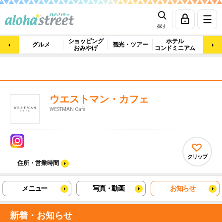
探す
ショッピング
ホテル
ビュ
グルメ
観光・ツアー
おみやげ
コンドミニアム
マッ
ウエストマン・カフェ
WESTMAN Cafe
クリップ
住所・営業時間
メニュー
写真・動画
お知らせ
新着・お知らせ