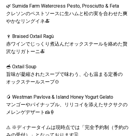
🌿 Sumida Farm Watercress Pesto, Prosciutto & Feta
クレソンのペストソースに生ハムと松の実を合わせた爽
やかなリングイネ🍝
🍷 Braised Oxtail Ragù
赤ワインでじっくり煮込んだオックステールを絡めた贅
沢なリガトーニ🍝
🥣 Oxtail Soup
旨味が凝縮されたスープで味わう、心も温まる定番の
オックステールスープ🍲
🥭 Westman Pavlova & Island Honey Yogurt Gelato
マンゴーやパイナップル、リリコイを添えたサクサクの
メレンゲデザート🍰🍦
⚠️ ※ディナータイムは現時点では「完全予約制（予約の
みの受付）」となっております🗓️