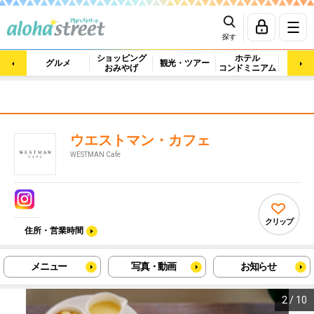
探す
ショッピング
ホテル
ビュ
グルメ
観光・ツアー
おみやげ
コンドミニアム
マッ
ウエストマン・カフェ
WESTMAN Cafe
クリップ
住所・営業時間
メニュー
写真・動画
お知らせ
2
/
10