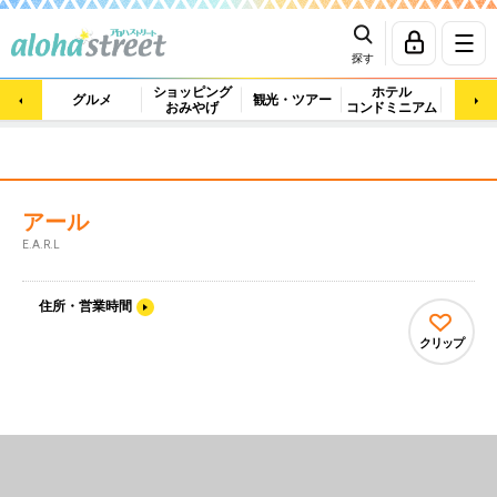
探す
ショッピング
ホテル
ビュ
グルメ
観光・ツアー
おみやげ
コンドミニアム
マッ
アール
E.A.R.L
住所・営業時間
クリップ