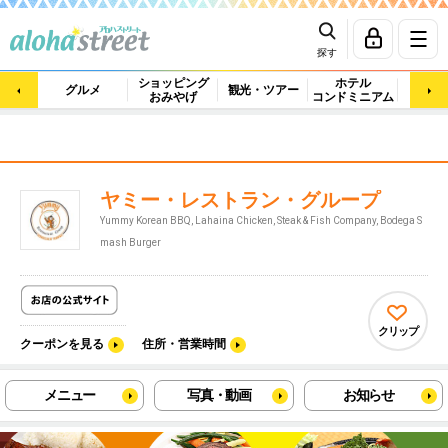
探す
ショッピング
ホテル
ビュ
グルメ
観光・ツアー
おみやげ
コンドミニアム
マッ
ヤミー・レストラン・グループ
Yummy Korean BBQ, Lahaina Chicken, Steak & Fish Company, Bodega S
mash Burger
クリップ
クーポンを見る
住所・営業時間
メニュー
写真・動画
お知らせ