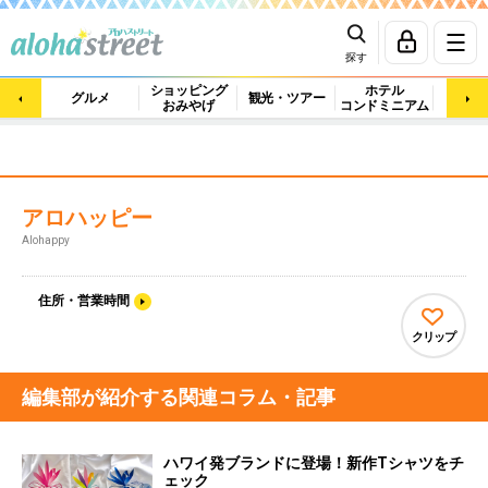
探す
ショッピング
ホテル
ビュ
グルメ
観光・ツアー
おみやげ
コンドミニアム
マッ
アロハッピー
Alohappy
住所・営業時間
クリップ
編集部が紹介する関連コラム・記事
ハワイ発ブランドに登場！新作Tシャツをチ
ェック