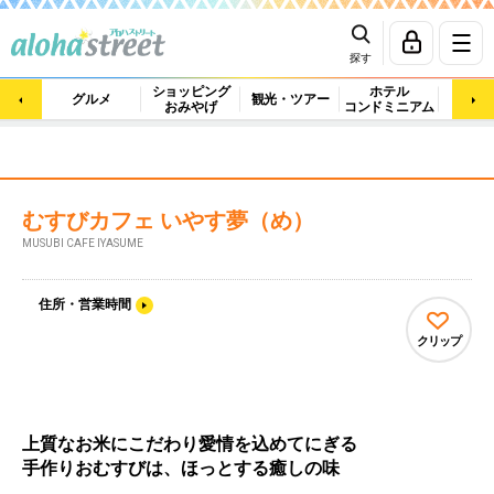
探す
ショッピング
ホテル
ビュ
グルメ
観光・ツアー
おみやげ
コンドミニアム
マッ
むすびカフェ いやす夢（め）
MUSUBI CAFE IYASUME
住所・営業時間
クリップ
上質なお米にこだわり愛情を込めてにぎる
手作りおむすびは、ほっとする癒しの味