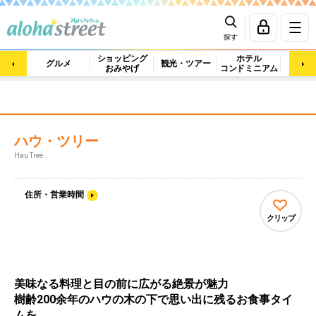
探す
ショッピング
ホテル
ビュ
グルメ
観光・ツアー
おみやげ
コンドミニアム
マッ
ハウ・ツリー
Hau Tree
住所・営業時間
クリップ
美味なる料理と目の前に広がる絶景が魅力
樹齢200余年のハウの木の下で思い出に残るお食事タイ
ムを