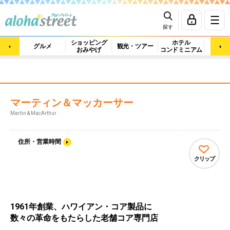
探す
ショッピング
ホテル
ビュ
グルメ
観光・ツアー
おみやげ
コンドミニアム
マッ
マーティン＆マッカーサー
Martin & MacArthur
住所・営業時間
クリップ
1961年創業、ハワイアン・コア製品に
数々の革命をもたらした老舗コア専門店