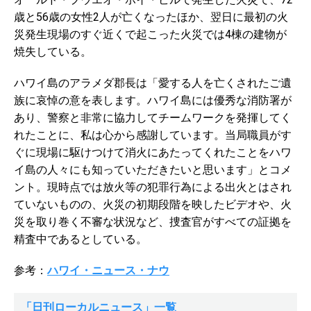
歳と56歳の女性2人が亡くなったほか、翌日に最初の火
災発生現場のすぐ近くで起こった火災では4棟の建物が
焼失している。
ハワイ島のアラメダ郡長は「愛する人を亡くされたご遺
族に哀悼の意を表します。ハワイ島には優秀な消防署が
あり、警察と非常に協力してチームワークを発揮してく
れたことに、私は心から感謝しています。当局職員がす
ぐに現場に駆けつけて消火にあたってくれたことをハワ
イ島の人々にも知っていただきたいと思います」とコメ
ント。現時点では放火等の犯罪行為による出火とはされ
ていないものの、火災の初期段階を映したビデオや、火
災を取り巻く不審な状況など、捜査官がすべての証拠を
精査中であるとしている。
参考：
ハワイ・ニュース・ナウ
「日刊ローカルニュース」一覧