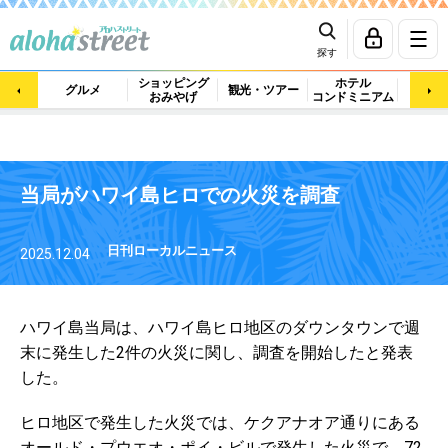
探す
ショッピング
ホテル
ビュ
グルメ
観光・ツアー
おみやげ
コンドミニアム
マッ
当局がハワイ島ヒロでの火災を調査
日刊ローカルニュース
2025.12.04
ハワイ島当局は、ハワイ島ヒロ地区のダウンタウンで週
末に発生した2件の火災に関し、調査を開始したと発表
した。
ヒロ地区で発生した火災では、ケクアナオア通りにある
オールド・プウエオ・ポイ・ビルで発生した火災で、72